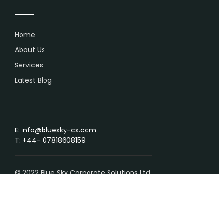
Home
About Us
Services
Latest Blog
E:
info@bluesky-cs.com
T:
+44- 07818608159
© 2022 Blue Sky Corporate Solutions Ltd.